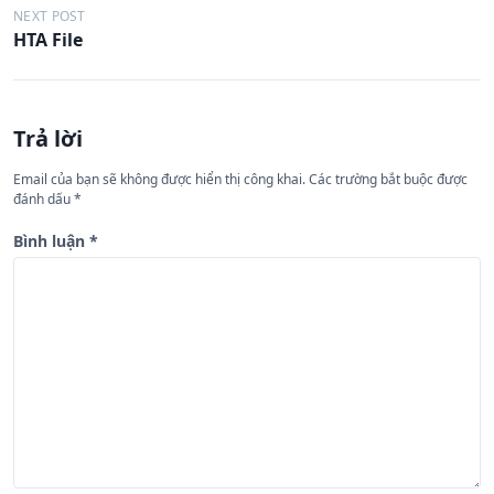
ề
NEXT POST
HTA File
u
h
ư
Trả lời
ớ
n
Email của bạn sẽ không được hiển thị công khai.
Các trường bắt buộc được
đánh dấu
*
g
b
Bình luận
*
à
i
v
i
ế
t