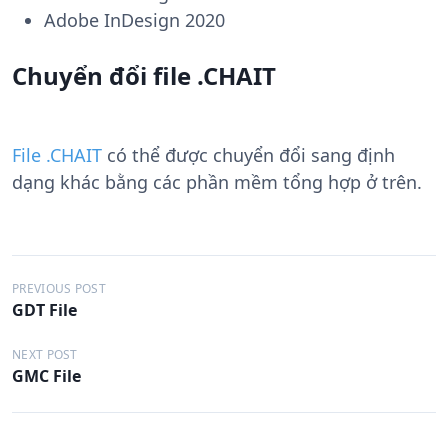
Adobe InDesign 2020
Chuyển đổi file .CHAIT
File .CHAIT
có thể được chuyển đổi sang định
dạng khác bằng các phần mềm tổng hợp ở trên.
Đ
PREVIOUS POST
GDT File
i
ề
NEXT POST
GMC File
u
h
ư