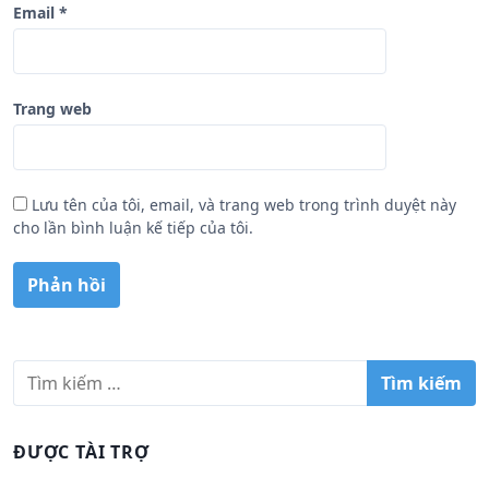
Email
*
Trang web
Lưu tên của tôi, email, và trang web trong trình duyệt này
cho lần bình luận kế tiếp của tôi.
T
ì
m
k
ĐƯỢC TÀI TRỢ
i
ế