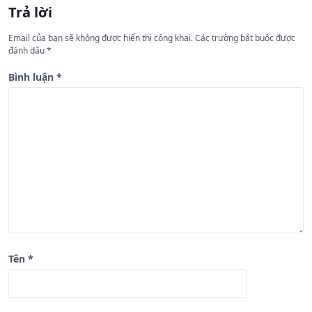
Trả lời
ớ
n
Email của bạn sẽ không được hiển thị công khai.
Các trường bắt buộc được
đánh dấu
*
g
b
Bình luận
*
à
i
v
i
ế
t
Tên
*