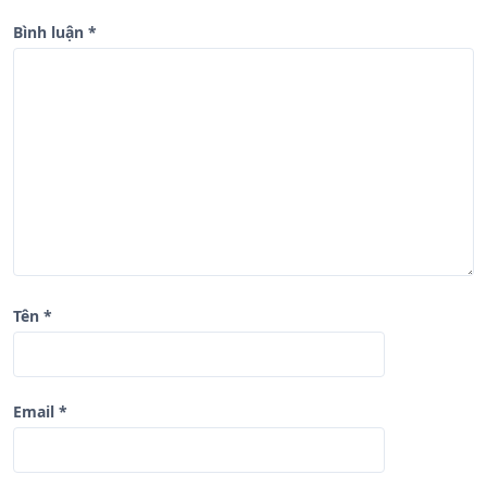
g
b
Bình luận
*
à
i
v
i
ế
t
Tên
*
Email
*