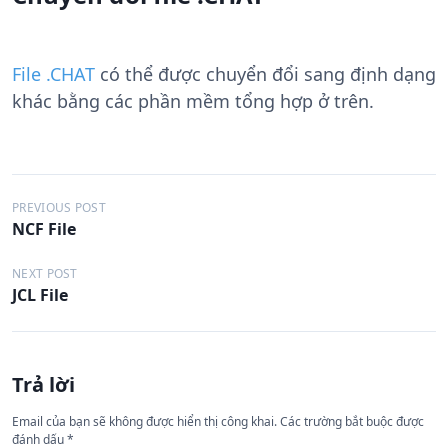
File .CHAT
có thể được chuyển đổi sang định dạng
khác bằng các phần mềm tổng hợp ở trên.
Đ
PREVIOUS POST
NCF File
i
ề
NEXT POST
JCL File
u
h
ư
Trả lời
ớ
n
Email của bạn sẽ không được hiển thị công khai.
Các trường bắt buộc được
đánh dấu
*