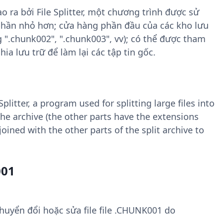
o ra bởi File Splitter, một chương trình được sử
 phần nhỏ hơn; cửa hàng phần đầu của các kho lưu
 ".chunk002", ".chunk003", vv); có thể được tham
ia lưu trữ để làm lại các tập tin gốc.
Splitter, a program used for splitting large files into
 the archive (the other parts have the extensions
joined with the other parts of the split archive to
001
uyển đổi hoặc sửa file file .CHUNK001 do