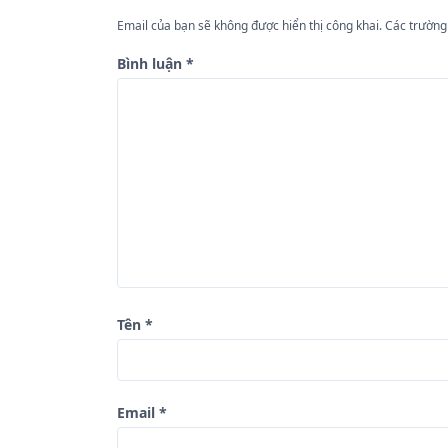
h
ư
Email của bạn sẽ không được hiển thị công khai.
Các trường
ớ
Bình luận
*
n
g
b
à
i
v
i
ế
Tên
*
t
Email
*