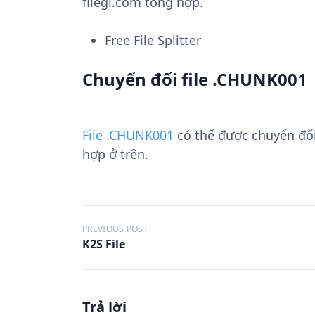
filegi.com tổng hợp.
Free File Splitter
Chuyển đổi file .CHUNK001
File .CHUNK001
có thể được chuyển đổ
hợp ở trên.
Đ
PREVIOUS POST
K2S File
i
ề
u
Trả lời