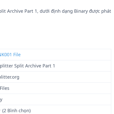
n
t
g
w
 Split Archive Part 1, dưới định dạng Binary được phát
t
a
i
r
n
e
F
i
l
e
K001 File
Splitter Split Archive Part 1
plitter.org
Files
y
 (2 Bình chọn)