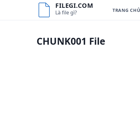
S
FILEGI.COM
TRANG CH
k
Là file gì?
i
p
t
CHUNK001 File
o
c
o
n
t
e
n
t