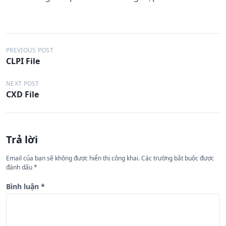
Đ
PREVIOUS POST
CLPI File
i
ề
NEXT POST
CXD File
u
h
ư
Trả lời
ớ
n
Email của bạn sẽ không được hiển thị công khai.
Các trường bắt buộc được
đánh dấu
*
g
b
Bình luận
*
à
i