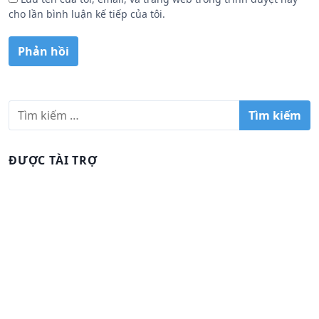
cho lần bình luận kế tiếp của tôi.
T
ì
m
k
ĐƯỢC TÀI TRỢ
i
ế
m
c
h
o
: