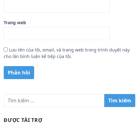
Trang web
Lưu tên của tôi, email, và trang web trong trình duyệt này
cho lần bình luận kế tiếp của tôi.
T
ì
m
k
ĐƯỢC TÀI TRỢ
i
ế
m