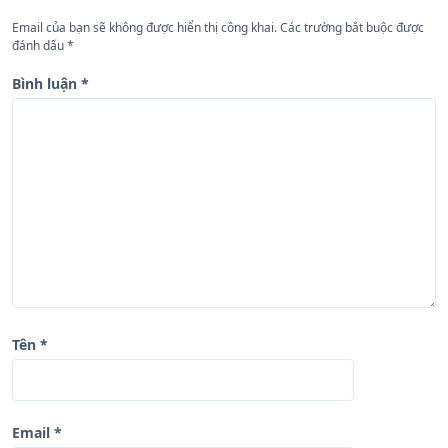
n
Email của bạn sẽ không được hiển thị công khai.
Các trường bắt buộc được
đánh dấu
*
g
b
Bình luận
*
à
i
v
i
ế
t
Tên
*
Email
*