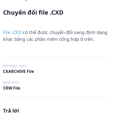
Chuyển đổi file .CXD
File .CXD
có thể được chuyển đổi sang định dạng
khác bằng các phần mềm tổng hợp ở trên.
Đ
PREVIOUS POST
CXARCHIVE File
i
ề
NEXT POST
CRW File
u
h
ư
Trả lời
ớ