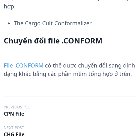
hợp.
The Cargo Cult Conformalizer
Chuyển đổi file .CONFORM
File .CONFORM
có thể được chuyển đổi sang định
dạng khác bằng các phần mềm tổng hợp ở trên.
Đ
PREVIOUS POST
CPN File
i
ề
NEXT POST
CHG File
u