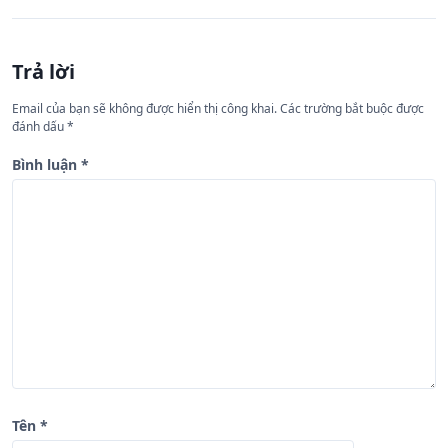
h
ư
Trả lời
ớ
n
Email của bạn sẽ không được hiển thị công khai.
Các trường bắt buộc được
đánh dấu
*
g
b
Bình luận
*
à
i
v
i
ế
t
Tên
*