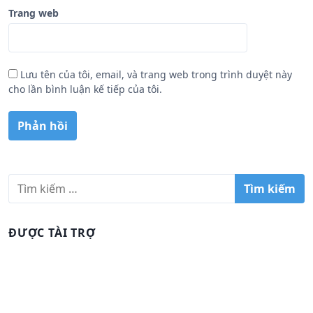
Trang web
Lưu tên của tôi, email, và trang web trong trình duyệt này
cho lần bình luận kế tiếp của tôi.
T
ì
m
k
ĐƯỢC TÀI TRỢ
i
ế
m
c
h
o