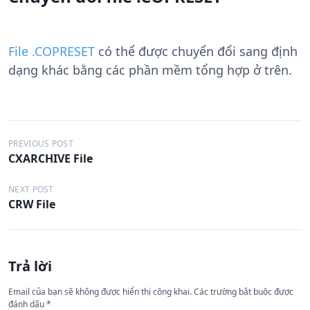
File .COPRESET
có thể được chuyển đổi sang định
dạng khác bằng các phần mềm tổng hợp ở trên.
Đ
PREVIOUS POST
CXARCHIVE File
i
ề
NEXT POST
CRW File
u
h
ư
Trả lời
ớ
n
Email của bạn sẽ không được hiển thị công khai.
Các trường bắt buộc được
đánh dấu
*