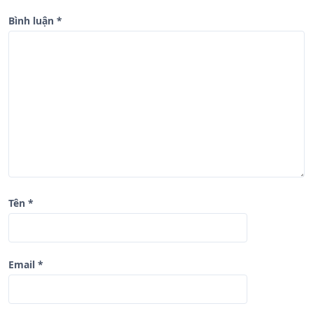
g
b
Bình luận
*
à
i
v
i
ế
t
Tên
*
Email
*