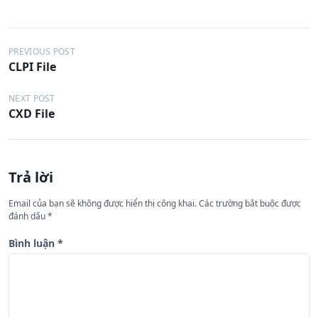
Đ
PREVIOUS POST
CLPI File
i
ề
NEXT POST
CXD File
u
h
ư
Trả lời
ớ
n
Email của bạn sẽ không được hiển thị công khai.
Các trường bắt buộc được
đánh dấu
*
g
b
Bình luận
*
à
i
v