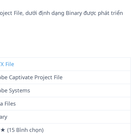
n
t
g
w
oject File, dưới định dạng Binary được phát triển
t
a
i
r
n
e
F
i
l
e
X File
be Captivate Project File
obe Systems
a Files
ary
 ★ (15 Bình chọn)