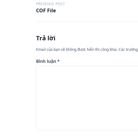
Đ
PREVIOUS POST
COF File
i
ề
u
Trả lời
h
ư
Email của bạn sẽ không được hiển thị công khai.
Các trường
ớ
Bình luận
*
n
g
b
à
i
v
i
ế