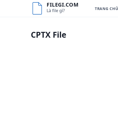
S
FILEGI.COM
TRANG CH
k
Là file gì?
i
p
t
CPTX File
o
c
o
n
t
e
n
t