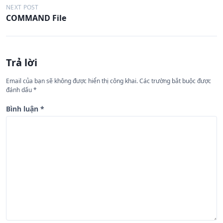
ề
NEXT POST
COMMAND File
u
h
ư
Trả lời
ớ
n
Email của bạn sẽ không được hiển thị công khai.
Các trường bắt buộc được
đánh dấu
*
g
b
Bình luận
*
à
i
v
i
ế
t