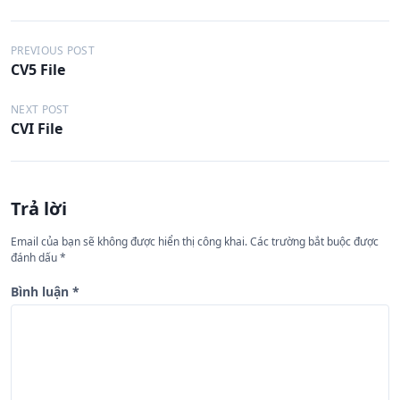
Đ
PREVIOUS POST
CV5 File
i
ề
NEXT POST
CVI File
u
h
ư
Trả lời
ớ
n
Email của bạn sẽ không được hiển thị công khai.
Các trường bắt buộc được
đánh dấu
*
g
b
Bình luận
*
à
i
v