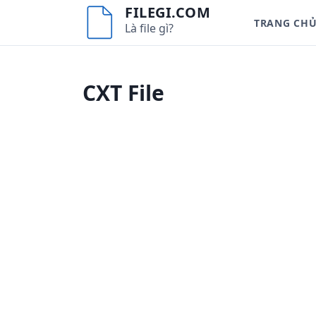
S
FILEGI.COM
TRANG CH
k
Là file gì?
i
p
t
CXT File
o
c
o
n
t
e
n
t