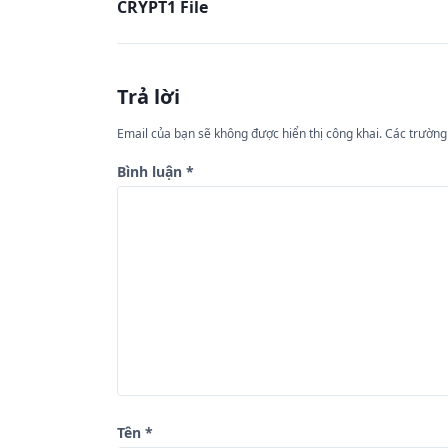
CRYPT1 File
i
ề
u
Trả lời
h
ư
Email của bạn sẽ không được hiển thị công khai.
Các trường
ớ
Bình luận
*
n
g
b
à
i
v
i
ế
Tên
*
t