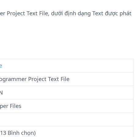
n
t
g
w
r Project Text File, dưới định dạng Text được phát
t
a
i
r
n
e
F
i
l
e
e
ogrammer Project Text File
N
per Files
(13 Bình chọn)