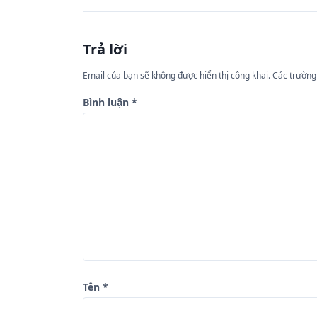
ề
u
Trả lời
h
ư
Email của bạn sẽ không được hiển thị công khai.
Các trường
ớ
Bình luận
*
n
g
b
à
i
v
i
ế
Tên
*
t