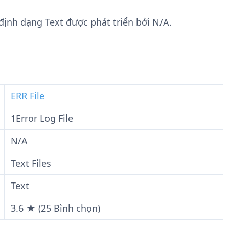
n
t
g
w
i định dạng Text được phát triển bởi N/A.
t
a
i
r
n
e
F
i
l
ERR File
e
1Error Log File
N/A
Text Files
Text
3.6 ★ (25 Bình chọn)