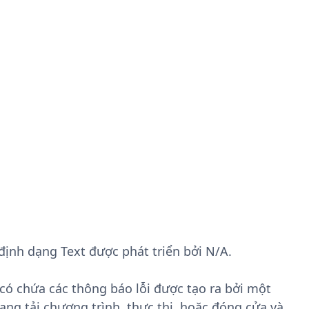
i định dạng Text được phát triển bởi N/A.
 có chứa các thông báo lỗi được tạo ra bởi một
ạng tải chương trình, thực thi, hoặc đóng cửa và