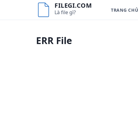
S
FILEGI.COM
TRANG CH
k
Là file gì?
i
p
t
ERR File
o
c
o
n
t
e
n
t