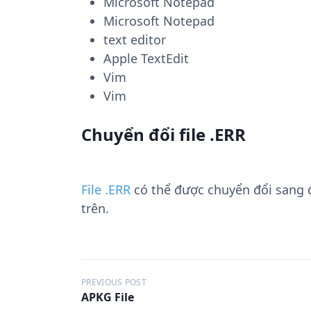
Microsoft Notepad
Microsoft Notepad
text editor
Apple TextEdit
Vim
Vim
Chuyển đổi file .ERR
File .ERR
có thể được chuyển đổi sang
trên.
Đ
PREVIOUS POST
APKG File
i