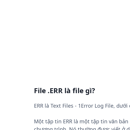
File .ERR là file gì?
ERR là Text Files - 1Error Log File, dướ
Một tập tin ERR là một tập tin văn bản
chương trình. Nó thường được viết ở d