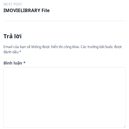
ề
NEXT POST
IMOVIELIBRARY File
u
h
ư
Trả lời
ớ
n
Email của bạn sẽ không được hiển thị công khai.
Các trường bắt buộc được
đánh dấu
*
g
b
Bình luận
*
à
i
v
i
ế
t