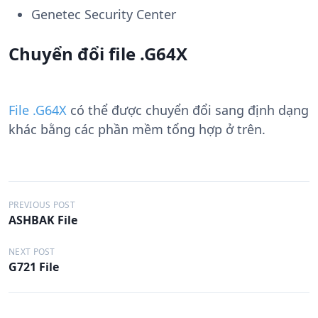
Genetec Security Center
Chuyển đổi file .G64X
File .G64X
có thể được chuyển đổi sang định dạng
khác bằng các phần mềm tổng hợp ở trên.
Đ
PREVIOUS POST
ASHBAK File
i
ề
NEXT POST
G721 File
u
h
ư