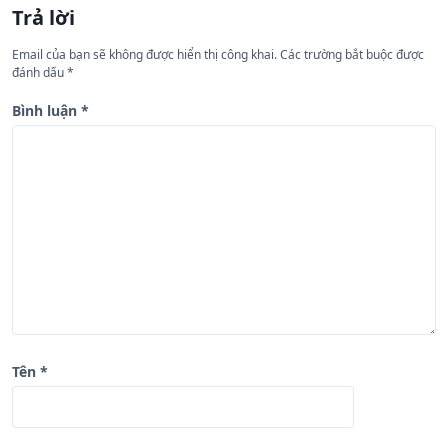
Trả lời
ớ
n
Email của bạn sẽ không được hiển thị công khai.
Các trường bắt buộc được
đánh dấu
*
g
b
Bình luận
*
à
i
v
i
ế
t
Tên
*