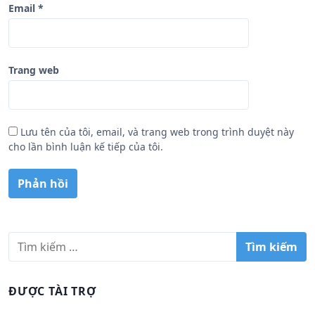
Email
*
Trang web
Lưu tên của tôi, email, và trang web trong trình duyệt này
cho lần bình luận kế tiếp của tôi.
T
ì
m
k
ĐƯỢC TÀI TRỢ
i
ế