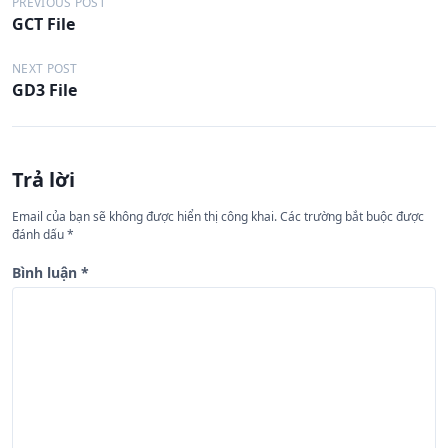
Đ
PREVIOUS POST
GCT File
i
ề
NEXT POST
GD3 File
u
h
ư
Trả lời
ớ
n
Email của bạn sẽ không được hiển thị công khai.
Các trường bắt buộc được
đánh dấu
*
g
b
Bình luận
*
à
i
v
i
ế