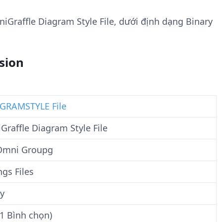
n
t
g
w
niGraffle Diagram Style File, dưới định dạng Binary
t
a
i
r
n
e
sion
F
i
l
e
GRAMSTYLE File
raffle Diagram Style File
Omni Groupg
ngs Files
y
1 Bình chọn)