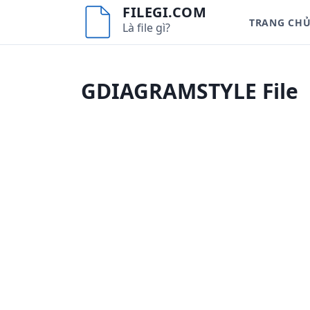
S
FILEGI.COM
TRANG CH
k
Là file gì?
i
p
t
GDIAGRAMSTYLE File
o
c
o
n
t
e
n
t