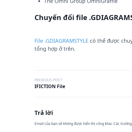
The Omni Group OmniGraffle
Chuyển đổi file .GDIAGRAM
File .GDIAGRAMSTYLE
có thể được chu
tổng hợp ở trên.
Đ
PREVIOUS POST
IFICTION File
i
ề
u
Trả lời
h
ư
Email của bạn sẽ không được hiển thị công khai.
Các trường