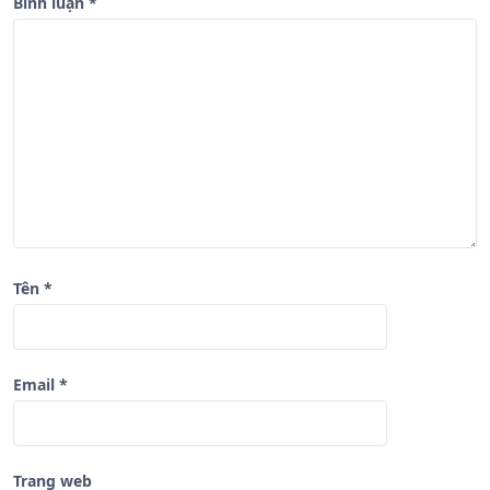
b
Bình luận
*
à
i
v
i
ế
t
Tên
*
Email
*
Trang web