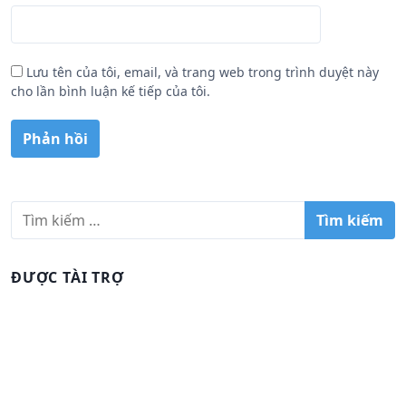
Lưu tên của tôi, email, và trang web trong trình duyệt này
cho lần bình luận kế tiếp của tôi.
T
ì
m
k
ĐƯỢC TÀI TRỢ
i
ế
m
c
h
o
: