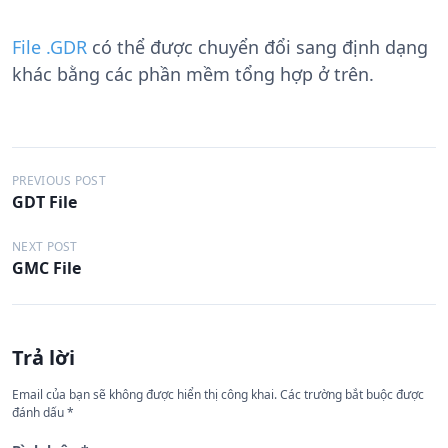
File .GDR
có thể được chuyển đổi sang định dạng
khác bằng các phần mềm tổng hợp ở trên.
Đ
PREVIOUS POST
GDT File
i
ề
NEXT POST
GMC File
u
h
ư
Trả lời
ớ
n
Email của bạn sẽ không được hiển thị công khai.
Các trường bắt buộc được
đánh dấu
*
g