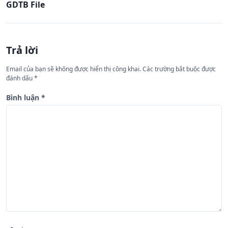
GDTB File
u
h
ư
Trả lời
ớ
n
Email của bạn sẽ không được hiển thị công khai.
Các trường bắt buộc được
đánh dấu
*
g
b
Bình luận
*
à
i
v
i
ế
t