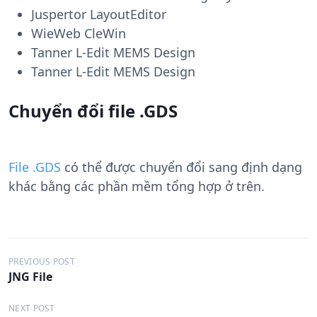
Juspertor LayoutEditor
WieWeb CleWin
Tanner L-Edit MEMS Design
Tanner L-Edit MEMS Design
Chuyển đổi file .GDS
File .GDS
có thể được chuyển đổi sang định dạng
khác bằng các phần mềm tổng hợp ở trên.
Đ
PREVIOUS POST
JNG File
i
ề
NEXT POST