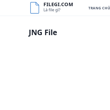
S
FILEGI.COM
TRANG CH
k
Là file gì?
i
p
t
JNG File
o
c
o
n
t
e
n
t