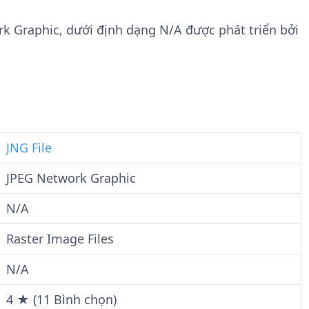
n
t
g
w
rk Graphic, dưới định dạng N/A được phát triển bởi
t
a
i
r
n
e
F
i
l
e
JNG File
JPEG Network Graphic
N/A
Raster Image Files
N/A
4 ★ (11 Bình chọn)