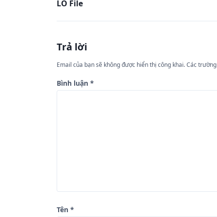
LO File
i
ề
u
Trả lời
h
ư
Email của bạn sẽ không được hiển thị công khai.
Các trường
ớ
Bình luận
*
n
g
b
à
i
v
i
ế
Tên
*
t