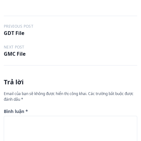
Đ
PREVIOUS POST
GDT File
i
ề
NEXT POST
GMC File
u
h
ư
Trả lời
ớ
n
Email của bạn sẽ không được hiển thị công khai.
Các trường bắt buộc được
đánh dấu
*
g
b
Bình luận
*
à
i