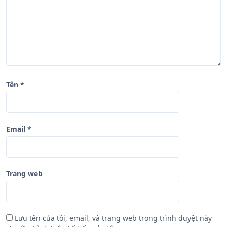
v
i
ế
t
Tên
*
Email
*
Trang web
Lưu tên của tôi, email, và trang web trong trình duyệt này