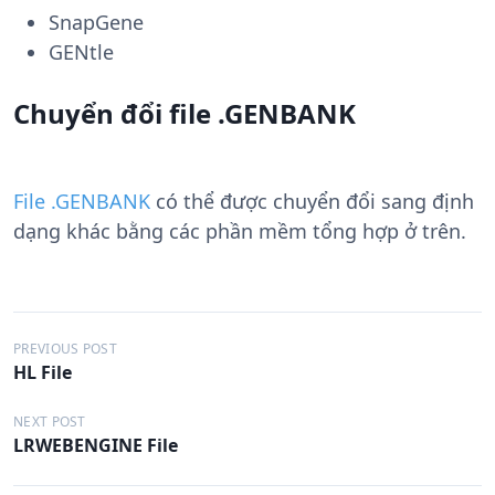
SnapGene
GENtle
Chuyển đổi file .GENBANK
File .GENBANK
có thể được chuyển đổi sang định
dạng khác bằng các phần mềm tổng hợp ở trên.
Đ
PREVIOUS POST
HL File
i
ề
NEXT POST
LRWEBENGINE File
u
h