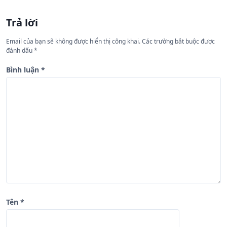
ư
Trả lời
ớ
n
Email của bạn sẽ không được hiển thị công khai.
Các trường bắt buộc được
đánh dấu
*
g
b
Bình luận
*
à
i
v
i
ế
t
Tên
*