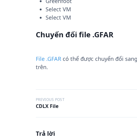
Greenfoot
Select VM
Select VM
Chuyển đổi file .GFAR
File .GFAR
có thể được chuyển đổi san
trên.
Đ
PREVIOUS POST
CDLX File
i
ề
u
Trả lời