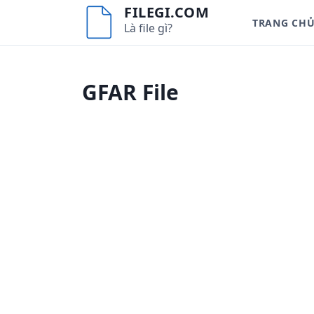
S
FILEGI.COM
TRANG CH
k
Là file gì?
i
p
t
GFAR File
o
c
o
n
t
e
n
t