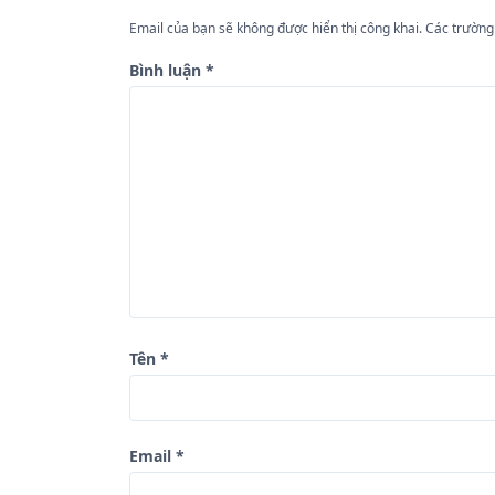
h
ư
Email của bạn sẽ không được hiển thị công khai.
Các trường
ớ
Bình luận
*
n
g
b
à
i
v
i
ế
Tên
*
t
Email
*