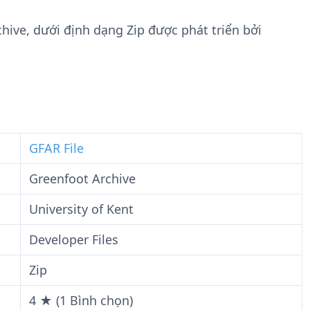
n
t
g
w
chive, dưới định dạng Zip được phát triển bởi
t
a
i
r
n
e
F
i
l
e
GFAR File
Greenfoot Archive
University of Kent
Developer Files
Zip
4 ★ (1 Bình chọn)