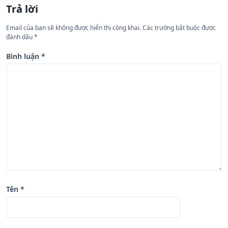
Trả lời
ớ
n
Email của bạn sẽ không được hiển thị công khai.
Các trường bắt buộc được
đánh dấu
*
g
b
Bình luận
*
à
i
v
i
ế
t
Tên
*