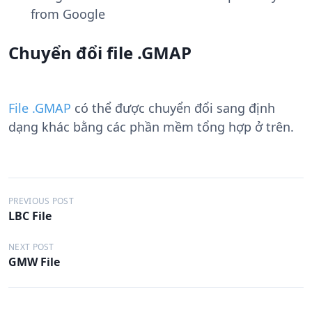
from Google
Chuyển đổi file .GMAP
File .GMAP
có thể được chuyển đổi sang định
dạng khác bằng các phần mềm tổng hợp ở trên.
Đ
PREVIOUS POST
LBC File
i
ề
NEXT POST
GMW File
u
h
ư