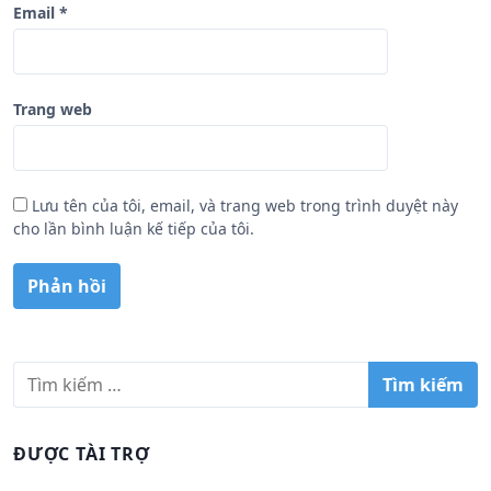
Email
*
Trang web
Lưu tên của tôi, email, và trang web trong trình duyệt này
cho lần bình luận kế tiếp của tôi.
T
ì
m
k
ĐƯỢC TÀI TRỢ
i
ế