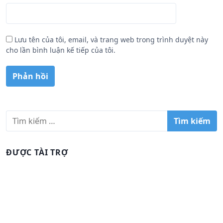
Lưu tên của tôi, email, và trang web trong trình duyệt này
cho lần bình luận kế tiếp của tôi.
T
ì
m
k
ĐƯỢC TÀI TRỢ
i
ế
m
c
h
o
: