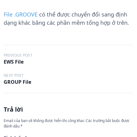
File .GROOVE
có thể được chuyển đổi sang định
dạng khác bằng các phần mềm tổng hợp ở trên.
Đ
PREVIOUS POST
EWS File
i
ề
NEXT POST
GROUP File
u
h
ư
Trả lời
ớ
n
Email của bạn sẽ không được hiển thị công khai.
Các trường bắt buộc được
đánh dấu
*
g