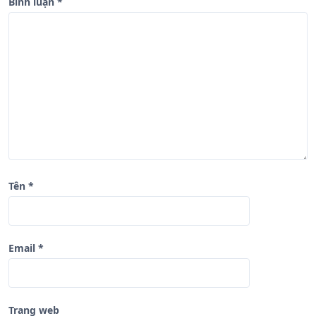
b
Bình luận
*
à
i
v
i
ế
t
Tên
*
Email
*
Trang web