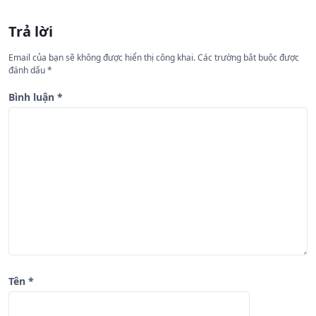
ư
Trả lời
ớ
n
Email của bạn sẽ không được hiển thị công khai.
Các trường bắt buộc được
đánh dấu
*
g
b
Bình luận
*
à
i
v
i
ế
t
Tên
*