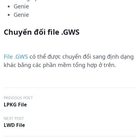
Genie
Genie
Chuyển đổi file .GWS
File .GWS
có thể được chuyển đổi sang định dạng
khác bằng các phần mềm tổng hợp ở trên.
Đ
PREVIOUS POST
LPKG File
i
ề
NEXT POST
LWD File
u
h