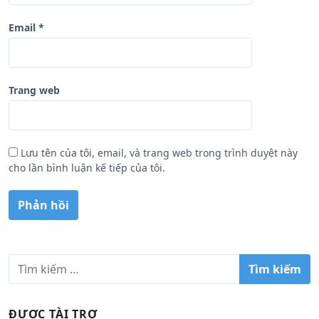
Email
*
Trang web
Lưu tên của tôi, email, và trang web trong trình duyệt này
cho lần bình luận kế tiếp của tôi.
T
ì
m
k
ĐƯỢC TÀI TRỢ