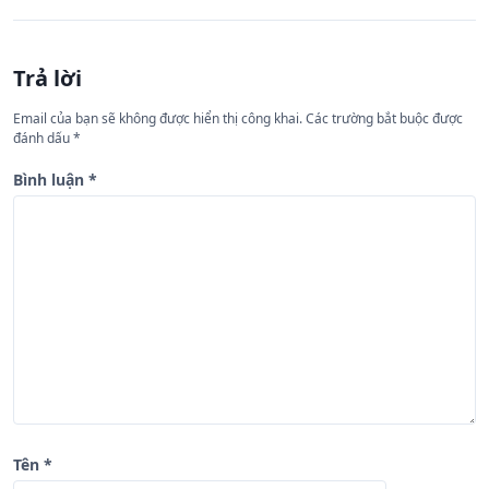
h
ư
Trả lời
ớ
n
Email của bạn sẽ không được hiển thị công khai.
Các trường bắt buộc được
đánh dấu
*
g
b
Bình luận
*
à
i
v
i
ế
t
Tên
*