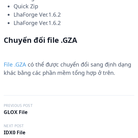
Quick Zip
LhaForge Ver.1.6.2
LhaForge Ver.1.6.2
Chuyển đổi file .GZA
File .GZA
có thể được chuyển đổi sang định dạng
khác bằng các phần mềm tổng hợp ở trên.
Đ
PREVIOUS POST
GLOX File
i
ề
NEXT POST
IDX0 File
u