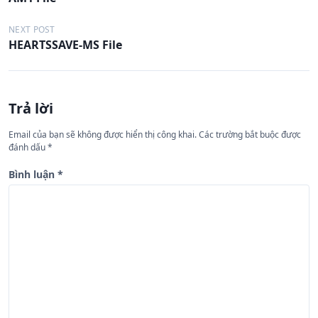
i
ề
NEXT POST
HEARTSSAVE-MS File
u
h
ư
Trả lời
ớ
n
Email của bạn sẽ không được hiển thị công khai.
Các trường bắt buộc được
đánh dấu
*
g
b
Bình luận
*
à
i
v
i
ế
t