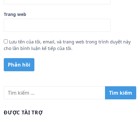
Trang web
Lưu tên của tôi, email, và trang web trong trình duyệt này
cho lần bình luận kế tiếp của tôi.
T
ì
m
k
ĐƯỢC TÀI TRỢ
i
ế
m
c