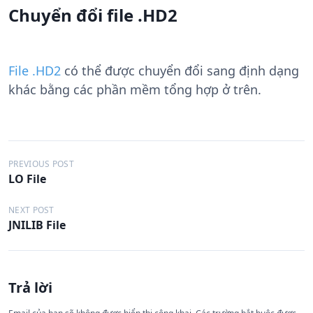
Chuyển đổi file .HD2
File .HD2
có thể được chuyển đổi sang định dạng
khác bằng các phần mềm tổng hợp ở trên.
Đ
PREVIOUS POST
LO File
i
ề
NEXT POST
JNILIB File
u
h
ư
Trả lời
ớ