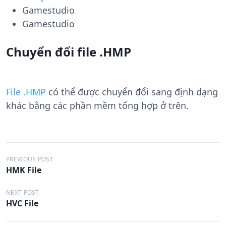
Gamestudio
Gamestudio
Chuyển đổi file .HMP
File .HMP
có thể được chuyển đổi sang định dạng
khác bằng các phần mềm tổng hợp ở trên.
Đ
PREVIOUS POST
HMK File
i
ề
NEXT POST
HVC File
u
h