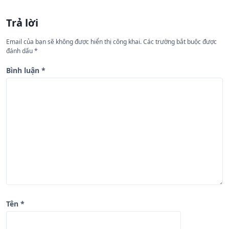
ư
Trả lời
ớ
n
Email của bạn sẽ không được hiển thị công khai.
Các trường bắt buộc được
đánh dấu
*
g
b
Bình luận
*
à
i
v
i
ế
t
Tên
*