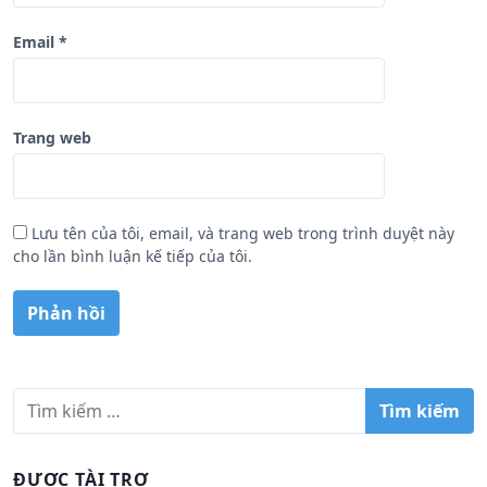
Email
*
Trang web
Lưu tên của tôi, email, và trang web trong trình duyệt này
cho lần bình luận kế tiếp của tôi.
T
ì
m
k
ĐƯỢC TÀI TRỢ