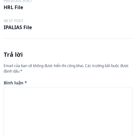
Đ
PREVIOUS POST
HRL File
i
ề
NEXT POST
IPALIAS File
u
h
ư
Trả lời
ớ
n
Email của bạn sẽ không được hiển thị công khai.
Các trường bắt buộc được
đánh dấu
*
g
b
Bình luận
*
à
i
v
i
ế