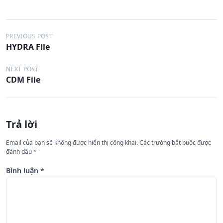
Đ
PREVIOUS POST
HYDRA File
i
ề
NEXT POST
CDM File
u
h
ư
Trả lời
ớ
n
Email của bạn sẽ không được hiển thị công khai.
Các trường bắt buộc được
đánh dấu
*
g
b
Bình luận
*
à
i
v