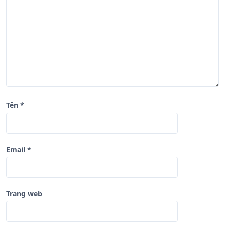
i
v
i
ế
t
Tên
*
Email
*
Trang web