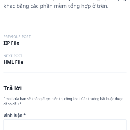
khác bằng các phần mềm tổng hợp ở trên.
Đ
PREVIOUS POST
IIP File
i
ề
NEXT POST
HML File
u
h
ư
Trả lời
ớ
n
Email của bạn sẽ không được hiển thị công khai.
Các trường bắt buộc được
đánh dấu
*
g
b
Bình luận
*
à