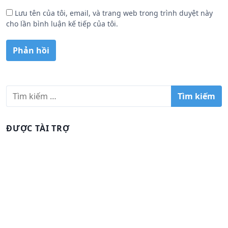
Lưu tên của tôi, email, và trang web trong trình duyệt này
cho lần bình luận kế tiếp của tôi.
T
ì
m
k
ĐƯỢC TÀI TRỢ
i
ế
m
c
h
o
: