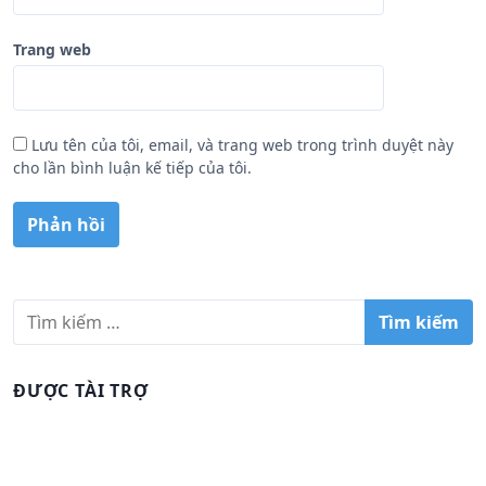
Trang web
Lưu tên của tôi, email, và trang web trong trình duyệt này
cho lần bình luận kế tiếp của tôi.
T
ì
m
k
ĐƯỢC TÀI TRỢ
i
ế
m
c