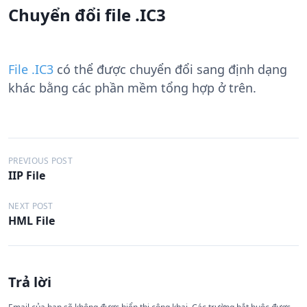
Chuyển đổi file .IC3
File .IC3
có thể được chuyển đổi sang định dạng
khác bằng các phần mềm tổng hợp ở trên.
Đ
PREVIOUS POST
IIP File
i
ề
NEXT POST
HML File
u
h
ư
Trả lời
ớ