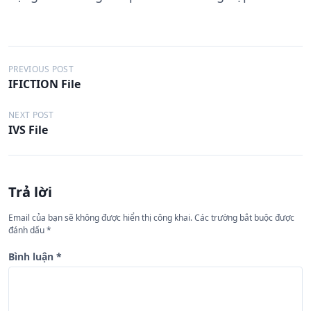
Đ
PREVIOUS POST
IFICTION File
i
ề
NEXT POST
IVS File
u
h
ư
Trả lời
ớ
n
Email của bạn sẽ không được hiển thị công khai.
Các trường bắt buộc được
đánh dấu
*
g
b
Bình luận
*
à
i