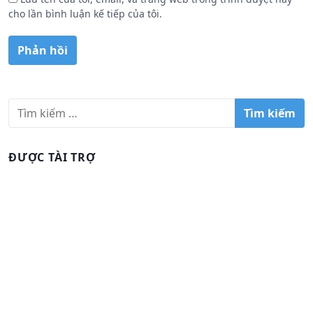
cho lần bình luận kế tiếp của tôi.
T
ì
m
k
ĐƯỢC TÀI TRỢ
i
ế
m
c
h
o
: