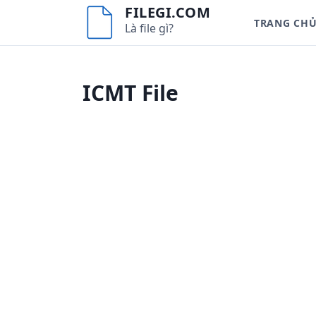
S
FILEGI.COM
TRANG CH
k
Là file gì?
i
p
t
ICMT File
o
c
o
n
t
e
n
t