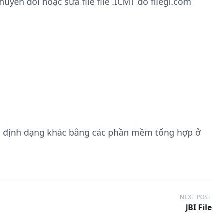
yển đổi hoặc sửa file file .ICMT do filegi.com
g định dạng khác bằng các phần mềm tổng hợp ở
NEXT POST
JBI File