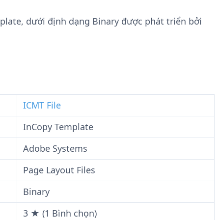
n
t
g
w
plate, dưới định dạng Binary được phát triển bởi
t
a
i
r
n
e
F
i
l
e
ICMT File
InCopy Template
Adobe Systems
Page Layout Files
Binary
3 ★ (1 Bình chọn)