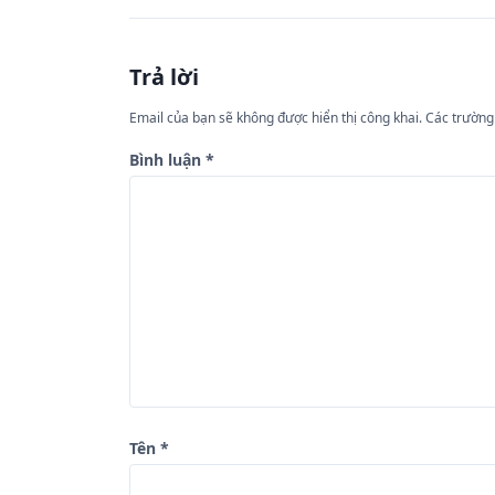
ề
u
Trả lời
h
ư
Email của bạn sẽ không được hiển thị công khai.
Các trường
ớ
Bình luận
*
n
g
b
à
i
v
i
ế
Tên
*
t