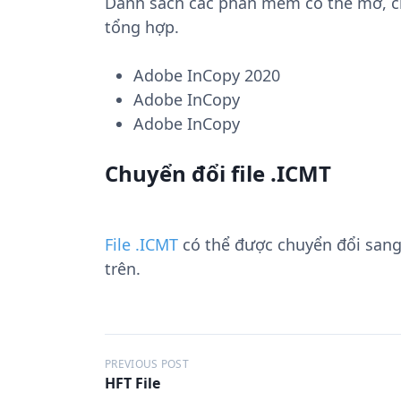
Danh sách các phần mềm có thể mở, chu
tổng hợp.
Adobe InCopy 2020
Adobe InCopy
Adobe InCopy
Chuyển đổi file .ICMT
File .ICMT
có thể được chuyển đổi san
trên.
Đ
PREVIOUS POST
HFT File
i