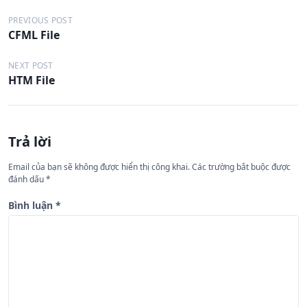
Đ
PREVIOUS POST
CFML File
i
ề
NEXT POST
HTM File
u
h
ư
Trả lời
ớ
n
Email của bạn sẽ không được hiển thị công khai.
Các trường bắt buộc được
đánh dấu
*
g
b
Bình luận
*
à
i
v
i