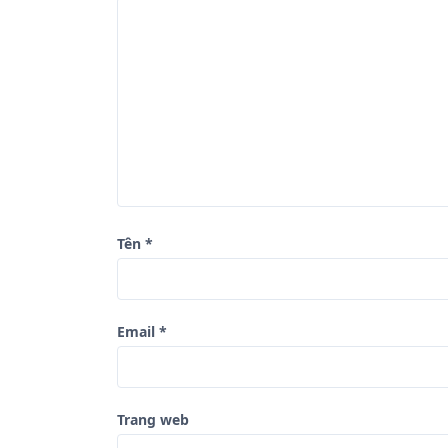
n
g
b
à
i
v
i
ế
Tên
*
t
Email
*
Trang web