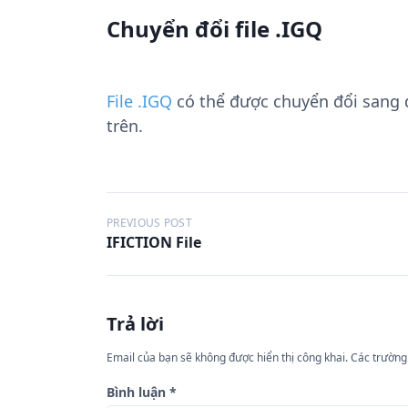
Chuyển đổi file .IGQ
File .IGQ
có thể được chuyển đổi sang
trên.
Đ
PREVIOUS POST
IFICTION File
i
ề
u
Trả lời
h
ư
Email của bạn sẽ không được hiển thị công khai.
Các trường
ớ
Bình luận
*