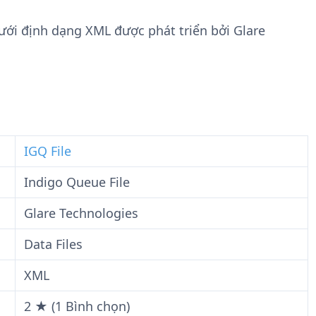
n
t
g
w
 dưới định dạng XML được phát triển bởi Glare
t
a
i
r
n
e
F
i
l
e
IGQ File
Indigo Queue File
Glare Technologies
Data Files
XML
2 ★ (1 Bình chọn)