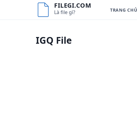
S
FILEGI.COM
TRANG CH
k
Là file gì?
i
p
t
IGQ File
o
c
o
n
t
e
n
t