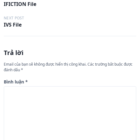
IFICTION File
i
ề
NEXT POST
IVS File
u
h
ư
Trả lời
ớ
n
Email của bạn sẽ không được hiển thị công khai.
Các trường bắt buộc được
đánh dấu
*
g
b
Bình luận
*
à
i
v
i
ế
t