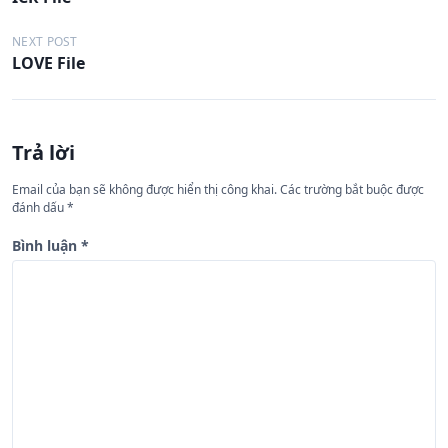
i
ề
NEXT POST
LOVE File
u
h
ư
Trả lời
ớ
n
Email của bạn sẽ không được hiển thị công khai.
Các trường bắt buộc được
đánh dấu
*
g
b
Bình luận
*
à
i
v
i
ế
t