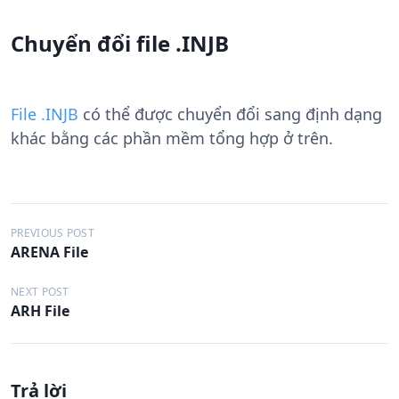
Chuyển đổi file .INJB
File .INJB
có thể được chuyển đổi sang định dạng
khác bằng các phần mềm tổng hợp ở trên.
Đ
PREVIOUS POST
ARENA File
i
ề
NEXT POST
ARH File
u
h
ư
Trả lời
ớ