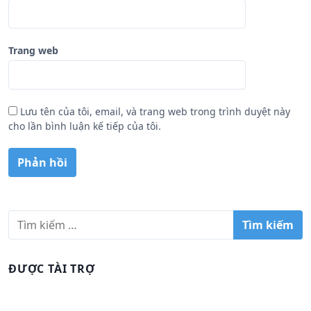
Trang web
Lưu tên của tôi, email, và trang web trong trình duyệt này
cho lần bình luận kế tiếp của tôi.
T
ì
m
k
ĐƯỢC TÀI TRỢ
i
ế
m