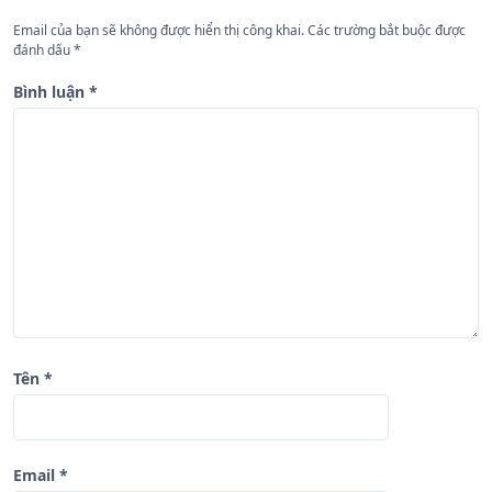
n
Email của bạn sẽ không được hiển thị công khai.
Các trường bắt buộc được
đánh dấu
*
g
b
Bình luận
*
à
i
v
i
ế
t
Tên
*
Email
*