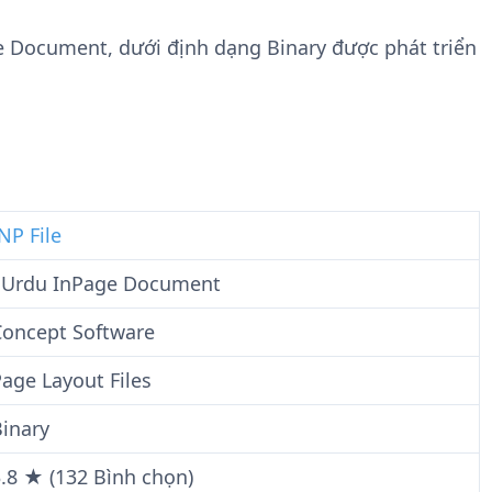
n
t
g
w
ge Document, dưới định dạng Binary được phát triển
t
a
i
r
n
e
F
i
l
e
NP File
1Urdu InPage Document
Concept Software
age Layout Files
inary
.8 ★ (132 Bình chọn)