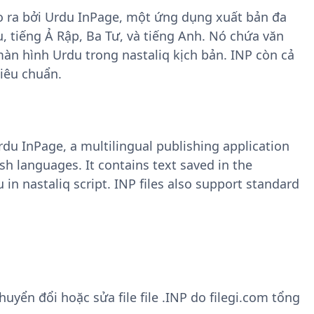
ạo ra bởi Urdu InPage, một ứng dụng xuất bản đa
 tiếng Ả Rập, Ba Tư, và tiếng Anh. Nó chứa văn
màn hình Urdu trong nastaliq kịch bản. INP còn cả
tiêu chuẩn.
rdu InPage, a multilingual publishing application
ish languages. It contains text saved in the
 in nastaliq script. INP files also support standard
yển đổi hoặc sửa file file .INP do filegi.com tổng