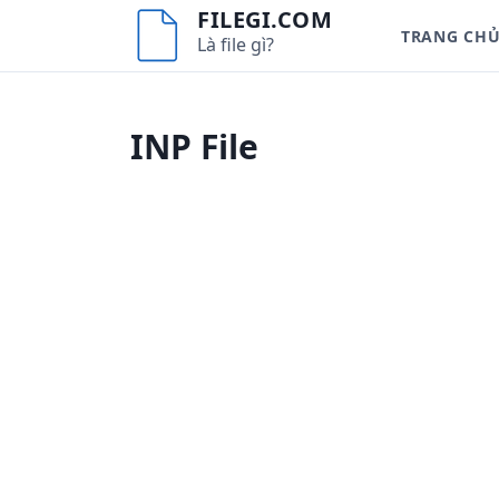
S
FILEGI.COM
TRANG CH
k
Là file gì?
i
p
t
INP File
o
c
o
n
t
e
n
t