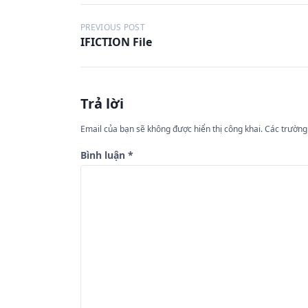
Đ
PREVIOUS POST
IFICTION File
i
ề
u
Trả lời
h
ư
Email của bạn sẽ không được hiển thị công khai.
Các trường
ớ
Bình luận
*
n
g
b
à
i
v
i