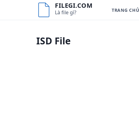
S
FILEGI.COM
TRANG CH
k
Là file gì?
i
p
t
ISD File
o
c
o
n
t
e
n
t