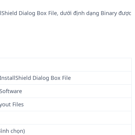
n
t
g
w
llShield Dialog Box File, dưới định dạng Binary được
t
a
i
r
n
e
F
i
l
e
InstallShield Dialog Box File
 Software
yout Files
Bình chọn)