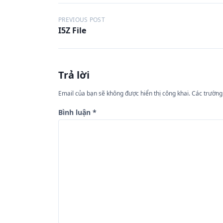
Đ
PREVIOUS POST
I5Z File
i
ề
u
Trả lời
h
ư
Email của bạn sẽ không được hiển thị công khai.
Các trường
ớ
Bình luận
*
n
g
b
à
i
v
i