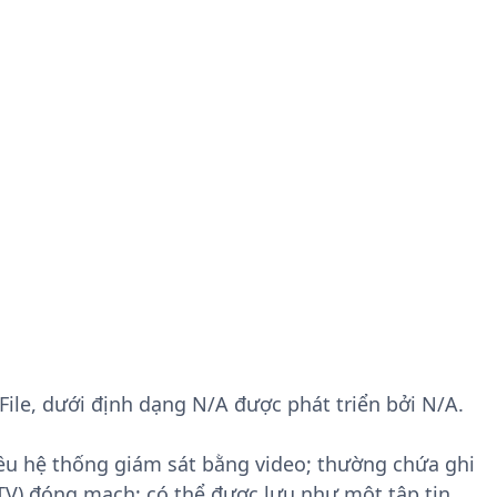
o File, dưới định dạng N/A được phát triển bởi N/A.
ều hệ thống giám sát bằng video; thường chứa ghi
CTV) đóng mạch; có thể được lưu như một tập tin