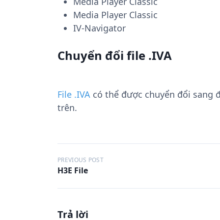
Media Player Classic
Media Player Classic
IV-Navigator
Chuyển đổi file .IVA
File .IVA
có thể được chuyển đổi sang 
trên.
Đ
PREVIOUS POST
H3E File
i
ề
u
Trả lời