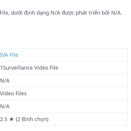
n
t
g
w
 File, dưới định dạng N/A được phát triển bởi N/A.
t
a
i
r
n
e
F
i
l
IVA File
e
1Surveillance Video File
N/A
Video Files
N/A
2.5 ★ (2 Bình chọn)