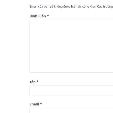
h
ư
Email của bạn sẽ không được hiển thị công khai.
Các trường
ớ
Bình luận
*
n
g
b
à
i
v
i
ế
Tên
*
t
Email
*