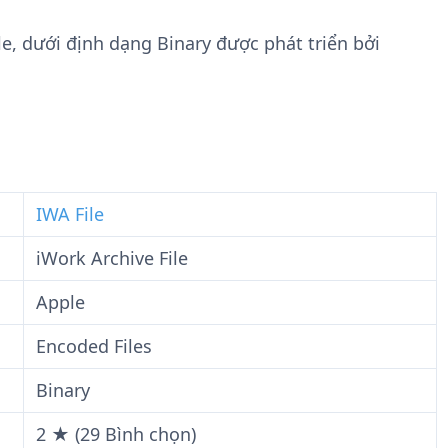
n
t
g
w
le, dưới định dạng Binary được phát triển bởi
t
a
i
r
n
e
F
i
l
e
IWA File
iWork Archive File
Apple
Encoded Files
Binary
2 ★ (29 Bình chọn)