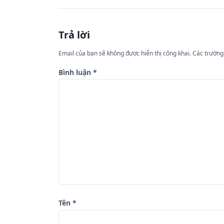
ề
u
Trả lời
h
ư
Email của bạn sẽ không được hiển thị công khai.
Các trường
ớ
Bình luận
*
n
g
b
à
i
v
i
ế
Tên
*
t