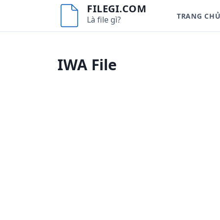
S
FILEGI.COM
TRANG CH
k
Là file gì?
i
p
t
IWA File
o
c
o
n
t
e
n
t