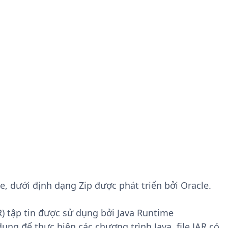
ile, dưới định dạng Zip được phát triển bởi Oracle.
AR) tập tin được sử dụng bởi Java Runtime
ng để thực hiện các chương trình Java. file JAR có