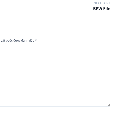
NEXT POST
BPW File
 bắt buộc được đánh dấu
*