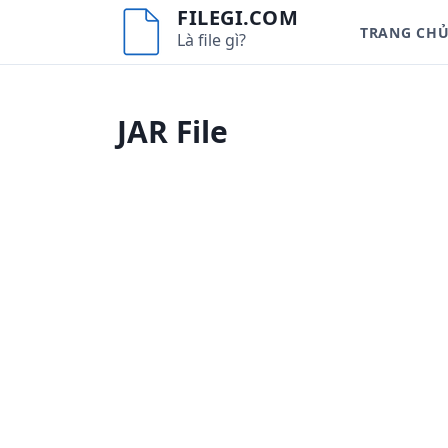
S
FILEGI.COM
TRANG CH
k
Là file gì?
i
p
t
JAR File
o
c
o
n
t
e
n
t