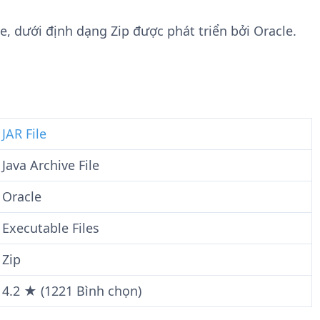
n
t
g
w
ile, dưới định dạng Zip được phát triển bởi Oracle.
t
a
i
r
n
e
F
i
l
JAR File
e
Java Archive File
Oracle
Executable Files
Zip
4.2 ★ (1221 Bình chọn)