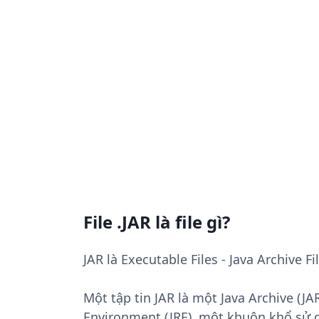
File .JAR là file gì?
JAR là Executable Files - Java Archive F
Một tập tin JAR là một Java Archive (J
Environment (JRE), một khuôn khổ sử dụ