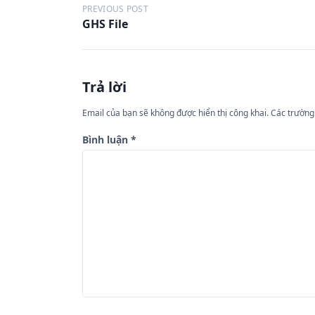
Đ
PREVIOUS POST
GHS File
i
ề
u
Trả lời
h
ư
Email của bạn sẽ không được hiển thị công khai.
Các trường
ớ
Bình luận
*
n
g
b
à
i
v
i
ế