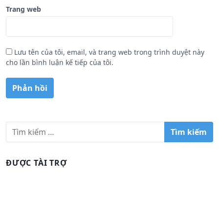
Trang web
Lưu tên của tôi, email, và trang web trong trình duyệt này
cho lần bình luận kế tiếp của tôi.
T
ì
m
k
ĐƯỢC TÀI TRỢ
i
ế
m
c
h
o