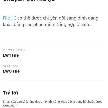
File .JC
có thể được chuyển đổi sang định dạng
khác bằng các phần mềm tổng hợp ở trên.
Đ
PREVIOUS POST
LW4 File
i
ề
NEXT POST
LWO File
u
h
ư
Trả lời
ớ
n
Email của bạn sẽ không được hiển thị công khai.
Các trường bắt buộc được
đánh dấu
*