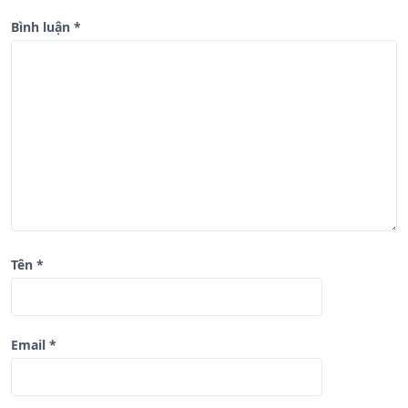
g
b
Bình luận
*
à
i
v
i
ế
t
Tên
*
Email
*