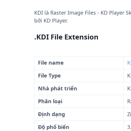
KDI
là Raster Image Files - KD Player S
bởi KD Player.
.KDI File Extension
File name
K
File Type
K
Nhà phát triển
K
Phân loại
R
Định dạng
Z
Độ phổ biến
3