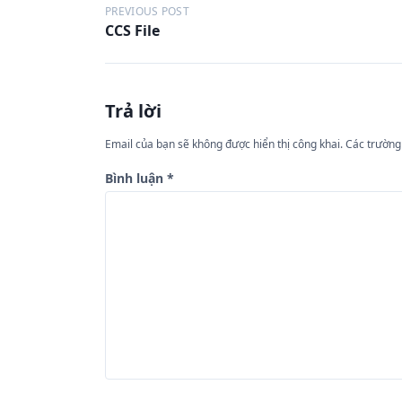
Đ
PREVIOUS POST
CCS File
i
ề
u
Trả lời
h
ư
Email của bạn sẽ không được hiển thị công khai.
Các trường
ớ
Bình luận
*
n
g
b
à
i
v
i
ế