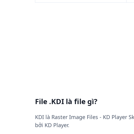
File .KDI là file gì?
KDI là Raster Image Files - KD Player S
bởi KD Player.