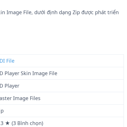
n
t
g
w
kin Image File, dưới định dạng Zip được phát triển
t
a
i
r
n
e
F
i
l
e
DI File
D Player Skin Image File
D Player
aster Image Files
ip
.3 ★ (3 Bình chọn)