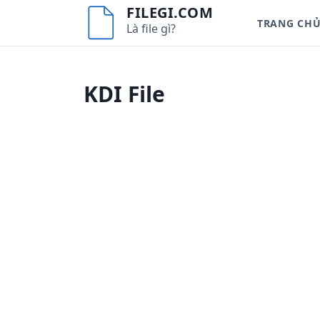
S
FILEGI.COM
TRANG CH
k
Là file gì?
i
p
t
KDI File
o
c
o
n
t
e
n
t