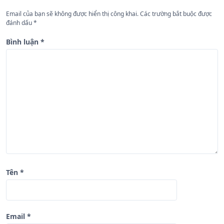
n
Email của bạn sẽ không được hiển thị công khai.
Các trường bắt buộc được
đánh dấu
*
g
b
Bình luận
*
à
i
v
i
ế
t
Tên
*
Email
*