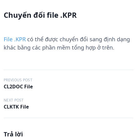
Chuyển đổi file .KPR
File .KPR
có thể được chuyển đổi sang định dạng
khác bằng các phần mềm tổng hợp ở trên.
Đ
PREVIOUS POST
CL2DOC File
i
ề
NEXT POST
CLKTK File
u
h
ư
Trả lời
ớ