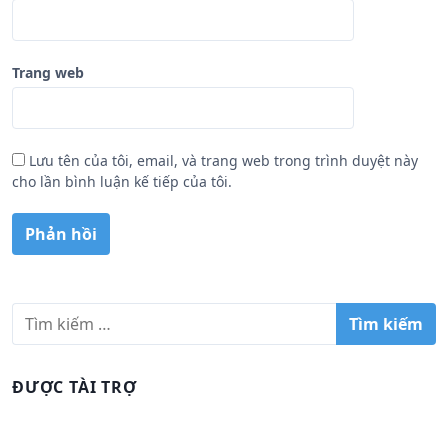
Trang web
Lưu tên của tôi, email, và trang web trong trình duyệt này
cho lần bình luận kế tiếp của tôi.
T
ì
m
k
ĐƯỢC TÀI TRỢ
i
ế
m